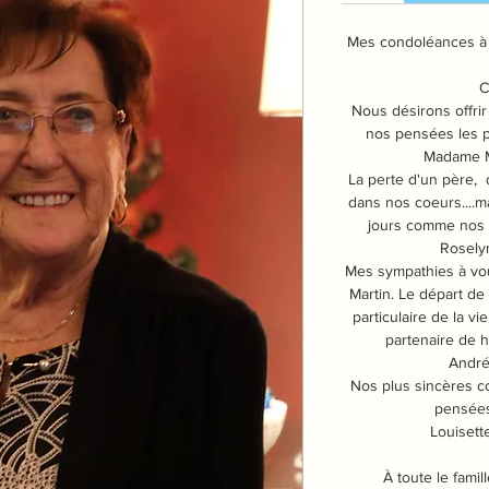
Mes condoléances à l
C
Nous désirons offrir 
nos pensées les p
Madame M
La perte d'un père,
dans nos coeurs....m
jours comme nos " 
Rosely
Mes sympathies à vou
Martin. Le départ de
particulaire de la vi
partenaire de h
Andr
Nos plus sincères co
pensées
Louisett
À toute le famil