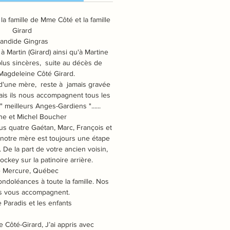
a famille de Mme Côté et la famille
Girard
andide Gingras
à Martin (Girard) ainsi qu'à Martine
lus sincères, suite au décès de
agdeleine Côté Girard.
 d'une mère, reste à jamais gravée
ais ils nous accompagnent tous les
meilleurs Anges-Gardiens "......
ne et Michel Boucher
s quatre Gaétan, Marc, François et
 notre mère est toujours une étape
e. De la part de votre ancien voisin,
ockey sur la patinoire arrière.
é Mercure, Québec
ndoléances à toute la famille. Nos
 vous accompagnent.
e Paradis et les enfants
le Côté-Girard,
J’ai appris avec