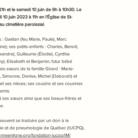
1h et le samedi 10 juin de 9h à 10h30. Le
i 10 juin 2023 à 11h en l'Église de St-
u cimetière paroissial.
ts : Gaétan (feu Marie, Paule), Marc
ne); ses petits-enfants : Charles, Benoit,
andre), Guillaume (Élodie), Cynthia
ny), Elisabeth et Benjamin; futur bébé
les-sœurs de la famille Girard : Marie-
m, Simonne, Denise, Michel (Deborah) et
 et ses nièces; ses cousins et ses cousines
amis.
 et ses sœurs ainsi que ses beaux-frères et
e.
uvent se traduire par un don à la
logie et de pneumologie de Québec (IUCPQ),
onneenligne.org/fondation-iucpq/IM/