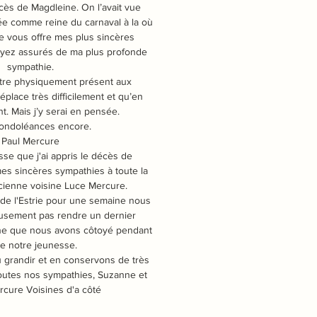
cès de Magdleine. On l’avait vue
 comme reine du carnaval à la où
e vous offre mes plus sincères
yez assurés de ma plus profonde
sympathie.
tre physiquement présent aux
déplace très difficilement et qu’en
nt. Mais j’y serai en pensée.
ondoléances encore.
Paul Mercure
esse que j'ai appris le décès de
mes sincères sympathies à toute la
ncienne voisine Luce Mercure.
 de l'Estrie pour une semaine nous
usement pas rendre un dernier
e que nous avons côtoyé pendant
te notre jeunesse.
grandir et en conservons de très
outes nos sympathies, Suzanne et
rcure Voisines d'a côté