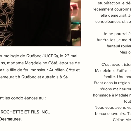
stupéfaction le dé
récemment couronnée
elle demeurait.
J
condoléances et so
Je
ne pourrai ê
funérailles, je me 
fauteuil roula
Mes c
 pneumologie de Québec (IUCPQ), le 23 mai
 ans, madame Magdeleine Côté, épouse de
C'est avec trist
ait la fille de feu monsieur Aurélien Côté et
Madeleine. J'offre 
emeurait à Québec et autrefois à St-
famille. Une a
Étant dans la région
n'irons malheure
hommage à Madelein
nt les condoléances au :
tou
Nous vous avons vu 
OCHETTE ET FILS INC.,
beaux souvenirs. T
-Desmaures,
Céline Me