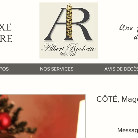
xe
Une f
re
d
POS
NOS SERVICES
AVIS DE DÉCÈ
CÔTÉ, Magd
Messag