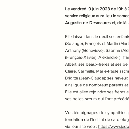
Le vendredi 9 juin 2023 de 19h à 2
service religieux aura lieu le samed
Augustin-de-Desmaures et, de là, a
Elle laisse dans le deuil ses enfan
(Solange), François et Martin (Marti
Anthony (Geneviève), Sabrina (Alex
(François-Xavier), Alexandre (Tiffa
Albert; ses beaux-frères et ses bel
Claire, Carmelle, Marie-Paule ssc
Brigitte (Jean-Claude); ses neveux
ainsi que de nombreux parents et 
Elle est allée rejoindre ses frères
ses belles-sœurs qui l’ont précédé
Vos témoignages de sympathies pe
fondation de l’Institut de cardio
via leur site web :
https://www.jed