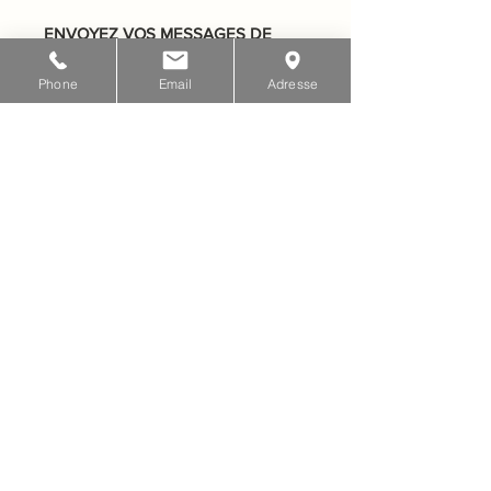
ENVOYEZ VOS MESSAGES DE
CONDOLÉANCES
Phone
Email
Adresse
Pour renseignement:
Service crémation de Québec
Une filiale de Salon Albert Rochette
et fils Inc.
Téléphone: 581-995-6619
Courriel:
info@servicecremationquebec.com
Site
web: www.servicecremationquebec.c
om
Complexe Funéraire Albert Rochette et fils
350, Route 138
Saint-Augustin-de-Desmaures, Québec
G3A 1G8