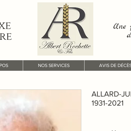
xe
Une f
re
d
POS
NOS SERVICES
AVIS DE DÉCÈ
ALLARD-JU
1931-2021