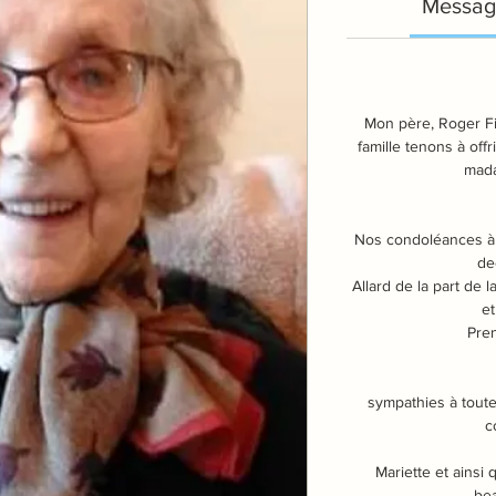
Messag
Mon père, Roger Fi
famille tenons à off
mada
Nos condoléances à l
de
Allard de la part de l
et
Pren
sympathies à toute
c
Mariette et ainsi 
be