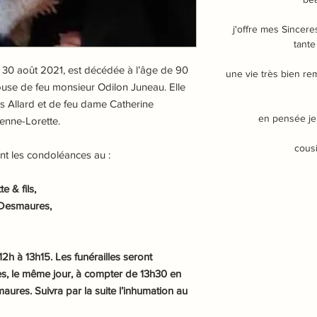
j'offre mes Sincer
tante
e 30 août 2021, est décédée à l’âge de 90
une vie très bien rem
use de feu monsieur Odilon Juneau. Elle
les Allard et de feu dame Catherine
en pensée je
ienne-Lorette.
cous
nt les condoléances au :
 & fils,
-Desmaures,
h à 13h15. Les funérailles seront
s, le même jour, à compter de 13h30 en
aures. Suivra par la suite l’inhumation au