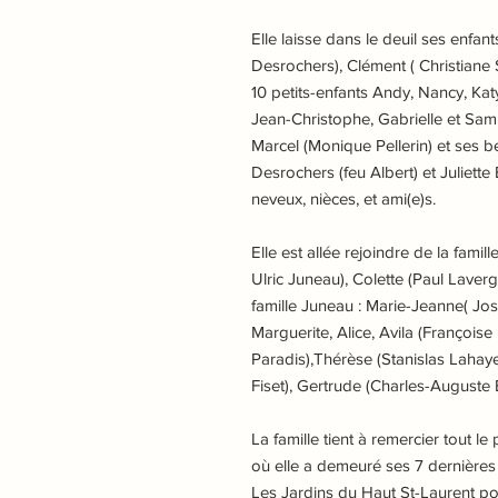
Elle laisse dans le deuil ses enfant
Desrochers), Clément ( Christiane 
10 petits-enfants Andy, Nancy, Kat
Jean-Christophe, Gabrielle et Samue
Marcel (Monique Pellerin) et ses 
Desrochers (feu Albert) et Juliette
neveux, nièces, et ami(e)s.
Elle est allée rejoindre de la famil
Ulric Juneau), Colette (Paul Laver
famille Juneau : Marie-Jeanne( Jos
Marguerite, Alice, Avila (Françoise
Paradis),Thérèse (Stanislas Lahaye
Fiset), Gertrude (Charles-Auguste 
La famille tient à remercier tout l
où elle a demeuré ses 7 dernière
Les Jardins du Haut St-Laurent po