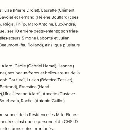
s : Lise (Pierre Drolet), Laurette (Clément
Savoie) et Fernand (Hélène Bouffard) ; ses
y, Régis, Philip, Marc-Antoine, Luc-André,
l, ses 10 arrière-petits-enfants; son frère
belles-sœurs Simone Labonté et Julien
 Beaumont (feu Rolland), ainsi que plusieurs
le Allard, Cécile (Gabriel Hamel), Jeanne (
gne), ses beaux-frères et belles-sœurs de la
eph Couture), Lucien (Béatrice Tessier),
 Bertrand), Ernestine (Henri
),Ulric (Jeanne Allard), Annette (Gustave
Bourbeau), Rachel (Antonio Guillot).
e personnel de la Résidence les Mille-Fleurs
s années ainsi que le personnel du CHSLD
ur les bons soins prodigués.