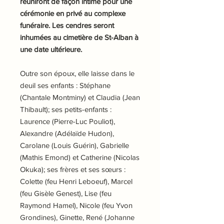
réuniront de façon intime pour une
cérémonie en privé au complexe
funéraire. Les cendres seront
inhumées au cimetière de St-Alban à
une date ultérieure.
Outre son époux, elle laisse dans le
deuil ses enfants : Stéphane
(Chantale Montminy) et Claudia (Jean
Thibault); ses petits-enfants :
Laurence (Pierre-Luc Pouliot),
Alexandre (Adélaïde Hudon),
Carolane (Louis Guérin), Gabrielle
(Mathis Emond) et Catherine (Nicolas
Okuka); ses frères et ses sœurs :
Colette (feu Henri Leboeuf), Marcel
(feu Gisèle Genest), Lise (feu
Raymond Hamel), Nicole (feu Yvon
Grondines), Ginette, René (Johanne