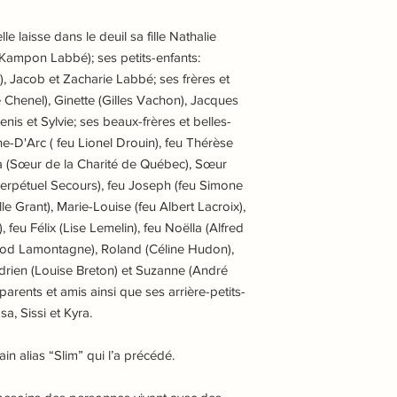
e laisse dans le deuil sa fille Nathalie
t Kampon Labbé); ses petits-enfants:
, Jacob et Zacharie Labbé; ses frères et
 Chenel), Ginette (Gilles Vachon), Jacques
enis et Sylvie; ses beaux-frères et belles-
ne-D'Arc ( feu Lionel Drouin), feu Thérèse
ia (Sœur de la Charité de Québec), Sœur
rpétuel Secours), feu Joseph (feu Simone
e Grant), Marie-Louise (feu Albert Lacroix),
 feu Félix (Lise Lemelin), feu Noëlla (Alfred
rod Lamontagne), Roland (Céline Hudon),
 Adrien (Louise Breton) et Suzanne (André
parents et amis ainsi que ses arrière-petits-
a, Sissi et Kyra.
vain alias “Slim” qui l’a précédé.