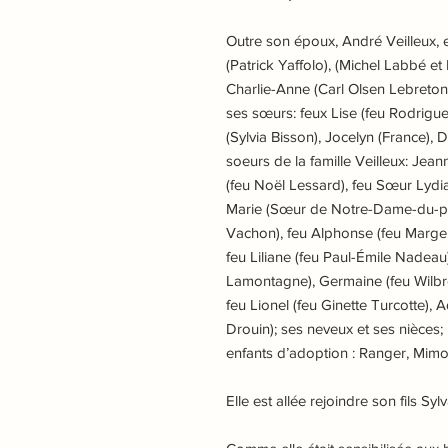
Outre son époux, André Veilleux, ell
(Patrick Yaffolo), (Michel Labbé e
Charlie-Anne (Carl Olsen Lebreton)
ses sœurs: feux Lise (feu Rodrigue
(Sylvia Bisson), Jocelyn (France), D
soeurs de la famille Veilleux: Jean
(feu Noël Lessard), feu Sœur Lyd
Marie (Sœur de Notre-Dame-du-pe
Vachon), feu Alphonse (feu Margell
feu Liliane (feu Paul-Émile Nadeau),
Lamontagne), Germaine (feu Wilb
feu Lionel (feu Ginette Turcotte),
Drouin); ses neveux et ses nièces; 
enfants d’adoption : Ranger, Mimos
Elle est allée rejoindre son fils Syl