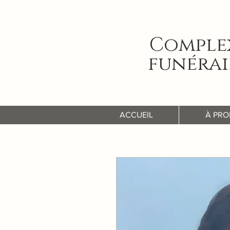
Comple
funérai
ACCUEIL
À PRO