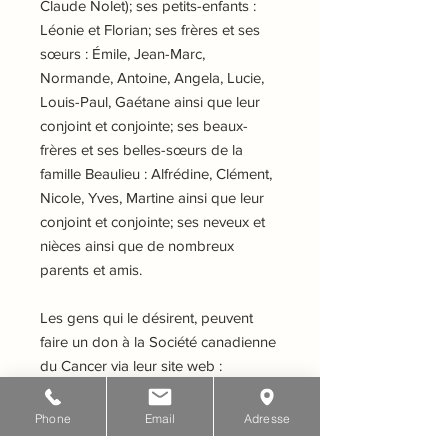
Claude Nolet); ses petits-enfants :
Léonie et Florian; ses frères et ses
sœurs : Émile, Jean-Marc,
Normande, Antoine, Angela, Lucie,
Louis-Paul, Gaétane ainsi que leur
conjoint et conjointe; ses beaux-
frères et ses belles-sœurs de la
famille Beaulieu : Alfrédine, Clément,
Nicole, Yves, Martine ainsi que leur
conjoint et conjointe; ses neveux et
nièces ainsi que de nombreux
parents et amis.
Les gens qui le désirent, peuvent
faire un don à la Société canadienne
du Cancer via leur site web :
https://www.cancer.ca/fr-ca/donate/?
region=qc&s_srx=cancer.ca-navbar-
Phone
Email
Adresse
fr
Des formulaires seront également