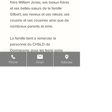
frère William Jones; ses beaux-frères
et ses belles-sœurs de la famille
Gilbert; ses neveux et ses nièces; ses
cousins et ses cousines ainsi que de
nombreux parents et amis.
La famille tient à remercier le
personnel du CHSLD de
Donnacona, pour les bons soins
prodigués.
Phone
Email
Adresse
ENVOYEZ VOS MESSAGES DE
CONDOLÉANCES
Pour renseignements:
Complexe Funéraire Albert Rochette
& Fils
Téléphone: 418-878-2980
courriel: