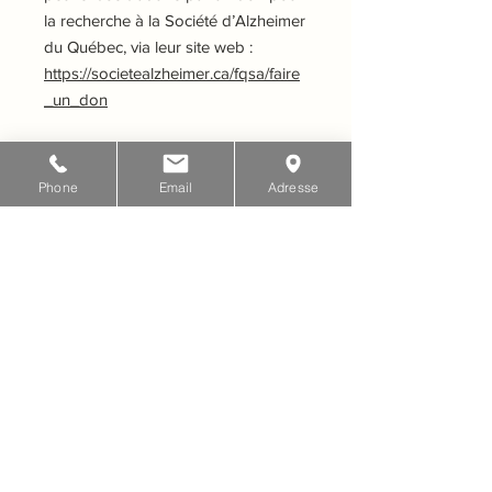
la recherche à la Société d’Alzheimer
du Québec, via leur site web :
https://societealzheimer.ca/fqsa/faire
_un_don
ENVOYEZ VOS MESSAGES DE
CONDOLÉANCES
Phone
Email
Adresse
Pour renseignements:
Complexe Funéraire Albert Rochette
& Fils
Téléphone: 418-878-2980
courriel:
complexe.arochette@gmail.com
site web : www.albertrochette.com
Entreprise membre de la
Corporation des thanatologues du
Québec