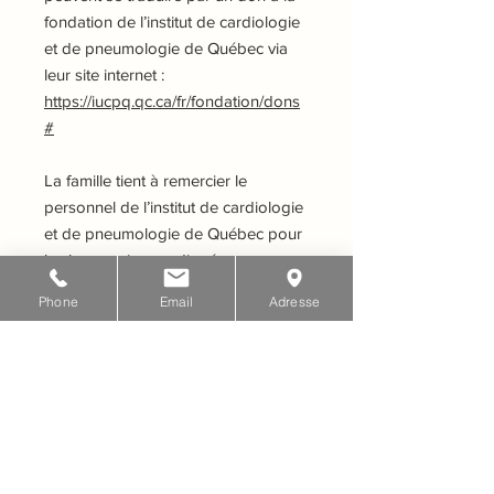
fondation de l’institut de cardiologie
et de pneumologie de Québec via
leur site internet :
https://iucpq.qc.ca/fr/fondation/dons
#
La famille tient à remercier le
personnel de l’institut de cardiologie
et de pneumologie de Québec pour
les bons soins prodigués.
Phone
Email
Adresse
Vous pouvez envoyer vos messages
de sympathies via notre courriel.
Pour renseignements :
Complexe Funéraire Albert Rochette
& Fils
Téléphone : 418-878-2980