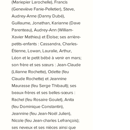
(Mariepier Larochelle), Francis
(Geneviève Fanie-Pelletier), Steve,
Audrey-Anne (Danny Dubé),
Guillaume, Jonathan, Karianne (Dave
Parenteau), Audrey-Ann (William-
Xavier Mathieu) et Éloïse; ses arrière-
petits-enfants : Cassandra, Charles-
Étienne, Lowan, Lauralie, Arthur,
Léon et le petit bébé à venir en mars;
son frère et ses sœurs : Jean-Claude
(Lilianne Rochette), Odette (feu
Claude Rochette) et Jeannine
Maurasse (feu Serge Thibault); ses
beaux-frères et ses belles-sœurs :
Rachel (feu Rosaire Goulet), Anita
(feu Dominique Constantin),
Jeannine (feu Jean-Noël Julien),
Nicole (feu Jean-charles Lefrançois);
ses neveux et ses nièces ainsi que