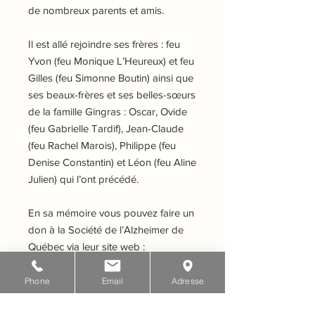
de nombreux parents et amis.
Il est allé rejoindre ses frères : feu
Yvon (feu Monique L’Heureux) et feu
Gilles (feu Simonne Boutin) ainsi que
ses beaux-frères et ses belles-sœurs
de la famille Gingras : Oscar, Ovide
(feu Gabrielle Tardif), Jean-Claude
(feu Rachel Marois), Philippe (feu
Denise Constantin) et Léon (feu Aline
Julien) qui l’ont précédé.
En sa mémoire vous pouvez faire un
don
à la Société de l’Alzheimer de
Québec via leur site web :
https://www.societealzheimerdequeb
ec.com/
Phone
Email
Adresse
La famille tient à remercier tout le